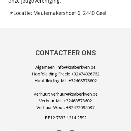
onze jeugdvereniging.
📌Locatie: Meulemakershoef 6, 2440 Geel
CONTACTEER ONS
Algemeen
:
info@ksaberkven.be
H
oofdleiding
Freek
:
+32
474026762
H
oofdleiding
Mil
:
+32468578602
Verhuur
: verhuur@ksaberkven.be
Verhuur Mil:
+32468578602
Verhuur Wout: +32472095537
BE12 7333 1214 2592