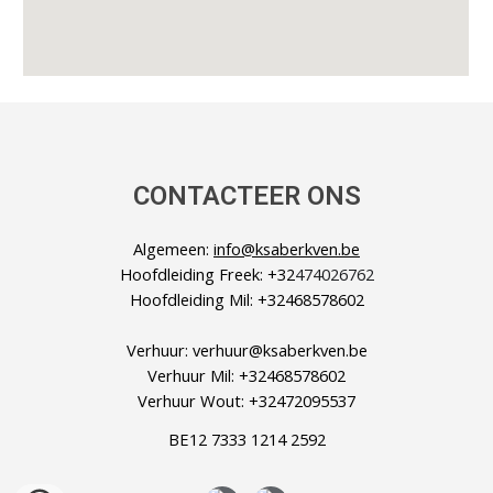
CONTACTEER ONS
Algemeen
:
info@ksaberkven.be
H
oofdleiding
Freek
:
+32
474026762
H
oofdleiding
Mil
:
+32468578602
Verhuur
: verhuur@ksaberkven.be
Verhuur Mil:
+32468578602
Verhuur Wout: +32472095537
BE12 7333 1214 2592