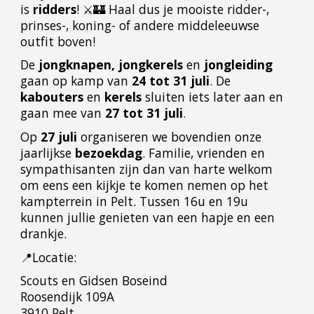
is
ridders
! ⚔️🏰 Haal dus je mooiste ridder-,
prinses-, koning- of andere middeleeuwse
outfit boven!
De
jongknapen,
jongkerels
en
jongleiding
gaan op kamp van
24 tot 31 juli
. De
kabouters
en
kerels
sluiten iets later aan en
gaan mee van
27 tot 31 juli
.
Op
27 juli
organiseren we bovendien onze
jaarlijkse
bezoekdag
. Familie, vrienden en
sympathisanten zijn dan van harte welkom
om eens een kijkje te komen nemen op het
kampterrein in Pelt. Tussen 16u en 19u
kunnen jullie genieten van een hapje en een
drankje.
📍Locatie:
Scouts en Gidsen Boseind
Roosendijk 109A
3910 Pelt